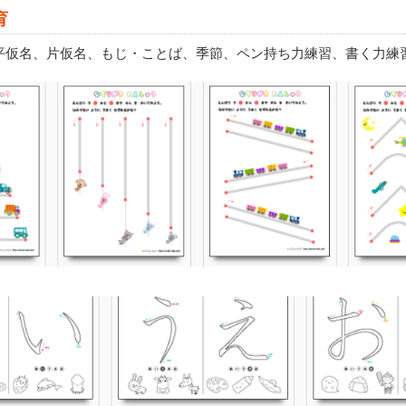
育
平仮名、片仮名、もじ・ことば、季節、ペン持ち力練習、書く力練