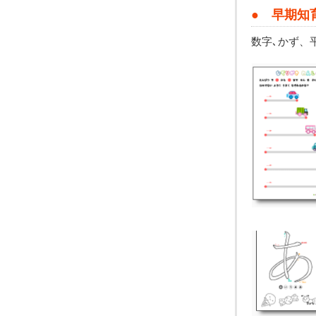
● 早期知
数字､かず、