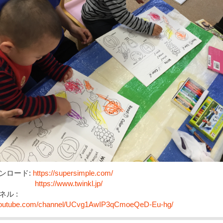
ンロード:
https://supersimple.com/
https://www.twinkl.jp/
ル :
.youtube.com/channel/UCvg1AwIP3qCmoeQeD-Eu-hg/