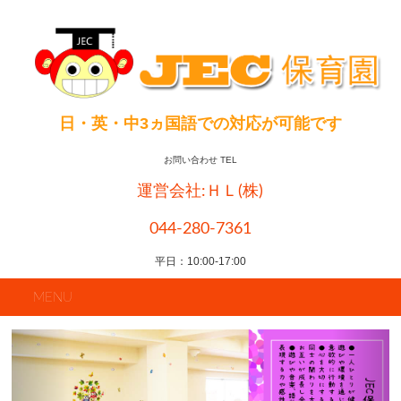
日・英・中3ヵ国語での対応が可能です
お問い合わせ TEL
運営会社:ＨＬ(株)
044-280-7361
平日：10:00-17:00
MENU
Previous
N